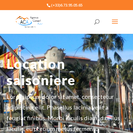
(+33)6.73.95.05.65
Location
saisoniere
Lorem ipsum dolor sit amet, consectetur
adipiscing elit. Phasellus lacinia velit a
feugiat finibus. Morbi iaculis diam id tellus
iaculis, eu pretium metus fermentu