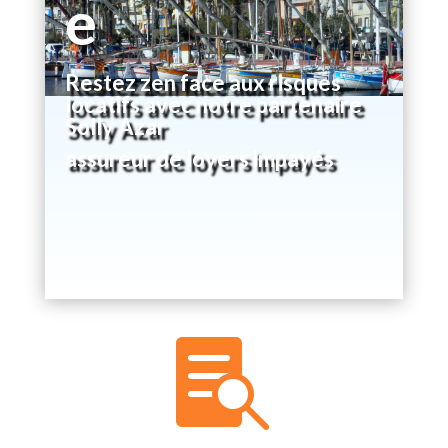
e
Restez zen face aux risques
locatifs avec notre partenaire
Solly Azar
assureur de loyers impayés
